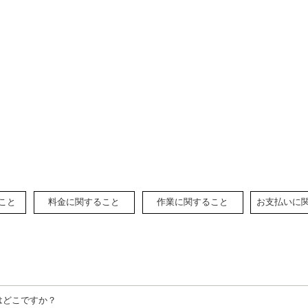
こと
料金に関すること
作業に関すること
お支払いに
はどこですか？