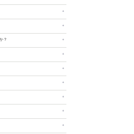
か？
す。
る事はありません。
せん。
台などがありますが、
貸人（管理会社）へ
易度で変わります